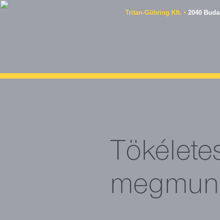
Tritan-Gühring Kft. ▪
2040 Budaö
Tökélete
megmunk