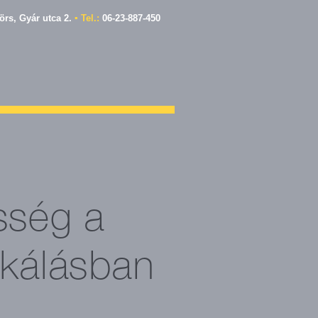
rs, Gyár utca 2.
▪ Tel.:
06-23-887-450
sség a
álásban